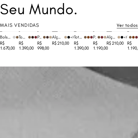
Seu Mundo.
Ver todos
MAIS VENDIDAS
Bolsa Fefa Camurça Ferrugem
Tote Eva Camurça Ferrugem
Pochete Rafa Malbec
Alça Avulsa Pochete Rafa Malbec
Tote Eva Camurça Chocolate
Pochete Rafa Café
Alça Avulsa Pochete Rafa Café
Tote Van Café
+3
+3
R$
R$
R$
R$ 210,00
R$
R$
R$ 210,00
R$
1.670,00
1.390,00
998,00
1.390,00
1.190,00
1.190